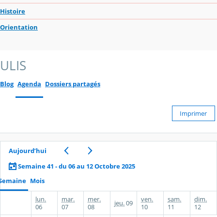
Histoire
Orientation
ULIS
Blog
Agenda
Dossiers partagés
Imprimer
Aujourd’hui
Semaine 41 - du 06 au 12 Octobre 2025
Semaine
Mois
lun.
mar.
mer.
ven.
sam.
dim.
jeu.
09
06
07
08
10
11
12