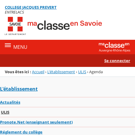
Panneau de gestion des cookies
COLLEGE JACQUES PREVERT
Menu de la rubrique
Contenu
ENTRELACS
MENU
Se connecter
Vous êtes ici :
Accueil
›
L'établissement
›
ULIS
›
Agenda
L'établissement
Actualités
ULIS
Pronote.Net (enseignant seulement)
Réglement du collège