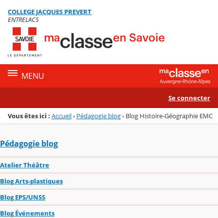
Panneau de gestion des cookies
COLLEGE JACQUES PREVERT
Menu de la rubrique
Contenu
ENTRELACS
MENU
Se connecter
Vous êtes ici :
Accueil
›
Pédagogie blog
›
Blog Histoire-Géographie EMC
Pédagogie blog
Atelier Théâtre
Blog Arts-plastiques
Blog EPS/UNSS
Blog Événements