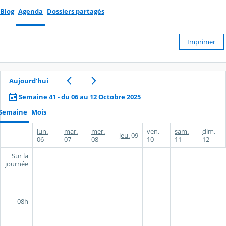
Blog
Agenda
Dossiers partagés
Imprimer
Aujourd’hui
Semaine 41 - du 06 au 12 Octobre 2025
Semaine
Mois
lun.
mar.
mer.
ven.
sam.
dim.
jeu.
09
06
07
08
10
11
12
Sur la
journée
08h