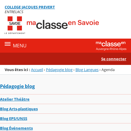
Panneau de gestion des cookies
COLLEGE JACQUES PREVERT
Menu de la rubrique
Contenu
ENTRELACS
MENU
Se connecter
Vous êtes ici :
Accueil
›
Pédagogie blog
›
Blog Langues
›
Agenda
Pédagogie blog
Atelier Théâtre
Blog Arts-plastiques
Blog EPS/UNSS
Blog Événements