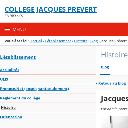
Panneau de gestion des cookies
COLLEGE JACQUES PREVERT
Menu de la rubrique
Contenu
ENTRELACS
MENU
Vous êtes ici :
Accueil
›
L'établissement
›
Histoire
›
Blog
›
Jacques Prévert
Histoire
L'établissement
Blog
Actualités
ULIS
‹
Retour au blog
Pronote.Net (enseignant seulement)
Jacques
Réglement du collège
Histoire
Par admin prevert
Orientation