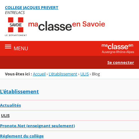
Panneau de gestion des cookies
COLLEGE JACQUES PREVERT
Menu de la rubrique
Contenu
ENTRELACS
MENU
Se connecter
Vous êtes ici :
Accueil
›
L'établissement
›
ULIS
›
Blog
L'établissement
Actualités
ULIS
Pronote.Net (enseignant seulement)
Réglement du collège