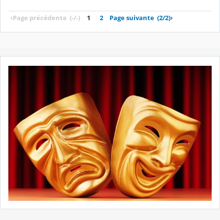
‹
Page précédente
(-/-)
1
2
Page suivante
(2/2)
›