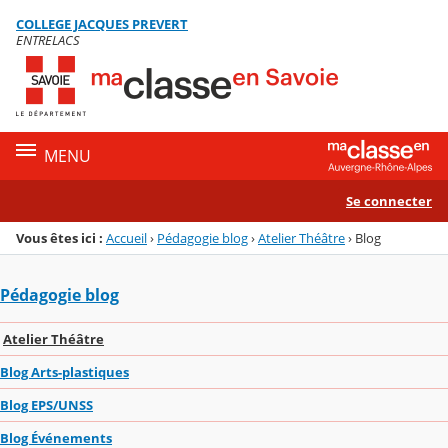
Panneau de gestion des cookies
COLLEGE JACQUES PREVERT
Menu de la rubrique
Contenu
ENTRELACS
MENU
Se connecter
Vous êtes ici :
Accueil
›
Pédagogie blog
›
Atelier Théâtre
›
Blog
Pédagogie blog
Atelier Théâtre
Blog Arts-plastiques
Blog EPS/UNSS
Blog Événements