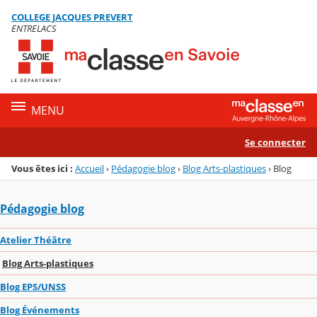
Panneau de gestion des cookies
COLLEGE JACQUES PREVERT
Menu de la rubrique
Contenu
ENTRELACS
MENU
Se connecter
Vous êtes ici :
Accueil
›
Pédagogie blog
›
Blog Arts-plastiques
›
Blog
Pédagogie blog
Atelier Théâtre
Blog Arts-plastiques
Blog EPS/UNSS
Blog Événements