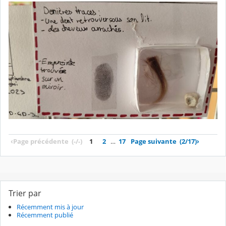
‹
Page précédente
(-/-)
1
2
…
17
Page suivante
(2/17)
›
Trier par
Récemment mis à jour
Récemment publié