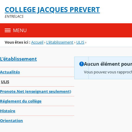
Panneau de gestion des cookies
COLLEGE JACQUES PREVERT
Menu de la rubrique
Contenu
ENTRELACS
MENU
Vous êtes ici :
Accueil
›
L'établissement
›
ULIS
›
L'établissement
Aucun élément pour l
Actualités
Vous pouvez vous rapproche
ULIS
Pronote.Net (enseignant seulement)
Réglement du collège
Histoire
Orientation