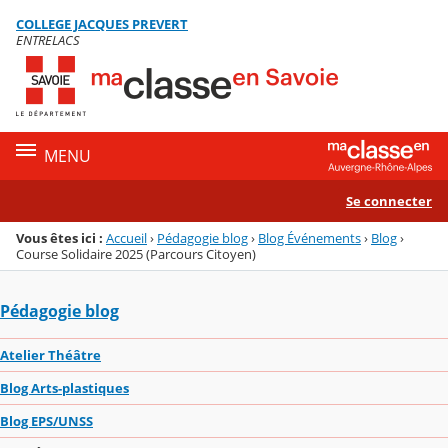
Panneau de gestion des cookies
COLLEGE JACQUES PREVERT
Menu de la rubrique
Contenu
ENTRELACS
MENU
Se connecter
Vous êtes ici :
Accueil
›
Pédagogie blog
›
Blog Événements
›
Blog
›
Course Solidaire 2025 (Parcours Citoyen)
Pédagogie blog
Atelier Théâtre
Blog Arts-plastiques
Blog EPS/UNSS