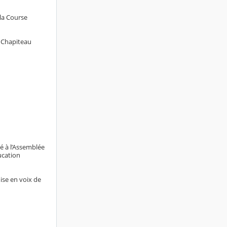
 la Course
e Chapiteau
é à l’Assemblée
ucation
ise en voix de