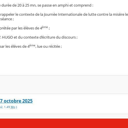
ne durée de 20 à 25 mn, se passe en amphi et comprend :
rappeler le contexte de la Journée Internationale de lutte contre la misère l
séance ;
ème
prétée par les élèves de 4
;
. HUGO et du contexte d’écriture du discours ;
ème
ar les élèves de 4
, lue ou récitée ;
17 octobre 2025
p2
,
1.49
Mo
)