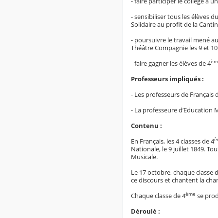
- faire participer le collège à
- sensibiliser tous les élèves 
Solidaire au profit de la Cantin
- poursuivre le travail mené a
Théâtre Compagnie les 9 et 10
èm
- faire gagner les élèves de 4
Professeurs impliqués :
- Les professeurs de Français 
- La professeure d’Education
Contenu :
è
En Français, les 4 classes de 4
Nationale, le 9 juillet 1849. Tou
Musicale.
Le 17 octobre, chaque classe 
ce discours et chantent la cha
ème
Chaque classe de 4
se prod
Déroulé :