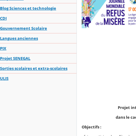
Blog Sciences et technologie
CDI
Gouvernement Scolaire
Langues anciennes
PIX
Projet SENEGAL
Sorties scolaires et extra-scolaires
ULIS
Projet in
dans le ca
Objectifs :