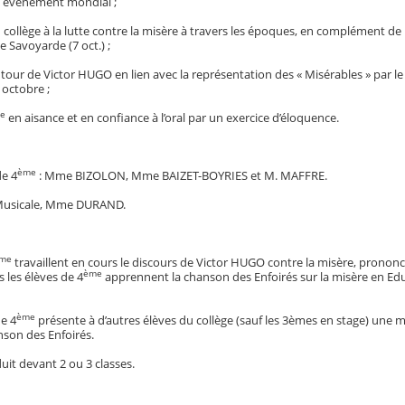
 un événement mondial ;
du collège à la lutte contre la misère à travers les époques, en complément de
e Savoyarde (7 oct.) ;
utour de Victor HUGO en lien avec la représentation des « Misérables » par l
 octobre ;
e
en aisance et en confiance à l’oral par un exercice d’éloquence.
ème
de 4
: Mme BIZOLON, Mme BAIZET-BOYRIES et M. MAFFRE.
 Musicale, Mme DURAND.
me
travaillent en cours le discours de Victor HUGO contre la misère, prononc
ème
s les élèves de 4
apprennent la chanson des Enfoirés sur la misère en Ed
ème
de 4
présente à d’autres élèves du collège (sauf les 3èmes en stage) une m
nson des Enfoirés.
uit devant 2 ou 3 classes.