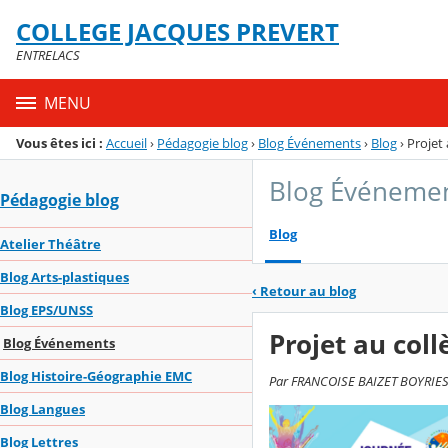
Panneau de gestion des cookies
COLLEGE JACQUES PREVERT
Menu de la rubrique
Contenu
ENTRELACS
MENU
Vous êtes ici :
Accueil
›
Pédagogie blog
›
Blog Événements
›
Blog
›
Projet 
Blog Événeme
Pédagogie blog
Blog
Atelier Théâtre
Blog Arts-plastiques
‹
Retour au blog
Blog EPS/UNSS
Projet au coll
Blog Événements
Blog Histoire-Géographie EMC
Par FRANCOISE BAIZET BOYRIES, p
Blog Langues
Blog Lettres