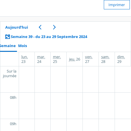
Imprimer
Aujourd’hui
Semaine 39 - du 23 au 29 Septembre 2024
Semaine
Mois
lun.
mar.
mer.
ven.
sam.
dim.
jeu.
26
23
24
25
27
28
29
Sur la
journée
08h
09h