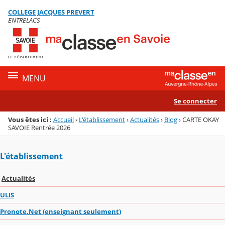
Panneau de gestion des cookies
COLLEGE JACQUES PREVERT
Menu de la rubrique
Contenu
ENTRELACS
MENU
Se connecter
Vous êtes ici :
Accueil
›
L'établissement
›
Actualités
›
Blog
›
CARTE OKAY
SAVOIE Rentrée 2026
L'établissement
Actualités
ULIS
Pronote.Net (enseignant seulement)