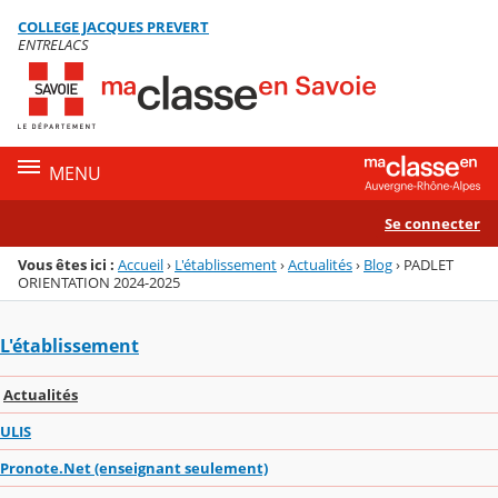
Panneau de gestion des cookies
COLLEGE JACQUES PREVERT
Menu de la rubrique
Contenu
ENTRELACS
MENU
Se connecter
Vous êtes ici :
Accueil
›
L'établissement
›
Actualités
›
Blog
›
PADLET
ORIENTATION 2024-2025
L'établissement
Actualités
ULIS
Pronote.Net (enseignant seulement)