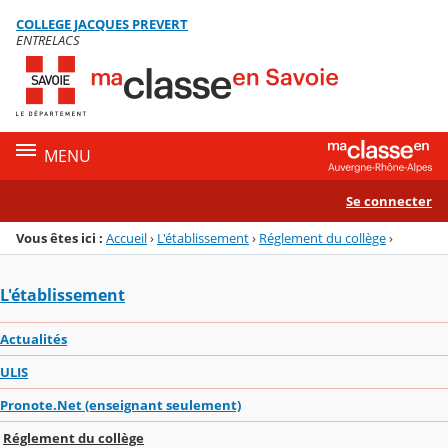
Panneau de gestion des cookies
COLLEGE JACQUES PREVERT
Menu de la rubrique
Contenu
ENTRELACS
MENU
Se connecter
Vous êtes ici :
Accueil
›
L'établissement
›
Réglement du collège
›
L'établissement
Actualités
ULIS
Pronote.Net (enseignant seulement)
Réglement du collège