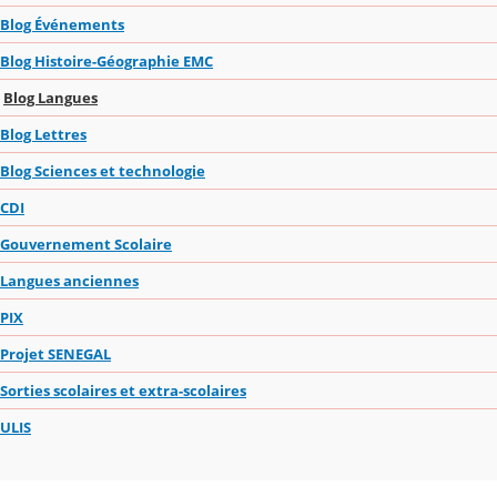
Blog Événements
Blog Histoire-Géographie EMC
Blog Langues
Blog Lettres
Blog Sciences et technologie
CDI
Gouvernement Scolaire
Langues anciennes
PIX
Projet SENEGAL
Sorties scolaires et extra-scolaires
ULIS