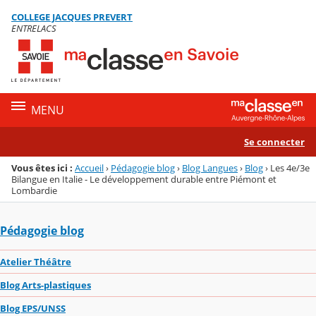
Panneau de gestion des cookies
COLLEGE JACQUES PREVERT
Menu de la rubrique
Contenu
ENTRELACS
MENU
Se connecter
Vous êtes ici :
Accueil
›
Pédagogie blog
›
Blog Langues
›
Blog
›
Les 4e/3e
Bilangue en Italie - Le développement durable entre Piémont et
Lombardie
Pédagogie blog
Atelier Théâtre
Blog Arts-plastiques
Blog EPS/UNSS