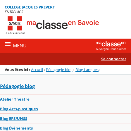
Panneau de gestion des cookies
COLLEGE JACQUES PREVERT
Menu de la rubrique
Contenu
ENTRELACS
MENU
Se connecter
Vous êtes ici :
Accueil
›
Pédagogie blog
›
Blog Langues
›
Pédagogie blog
Atelier Théâtre
Blog Arts-plastiques
Blog EPS/UNSS
Blog Événements