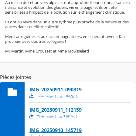
Au milieu de cet univers alpin, ils ont approfondi leurs connaissances (
naissance et évolution des glaciers, vie en alpage) et ils ont été
sensibilisés à l’impact de la pollution sur le changement climatique.
Ils ont pu vivre dans un autre rythme plus proche de la nature et des
autres dans cet effort collectif.
Merci aux guides et aux accompagnateurs, en espérant revenir l’an
prochain avec d’autres collégiens !
Mr Martin, Mme Grousset et Mme Mousselard
Pièces jointes
IMG_20250911_090819
Télécharger
( .
jpg
,
5.84
Mo
)
IMG_20250911_112159
Télécharger
( .
jpg
,
7.08
Mo
)
IMG_20250910_145719