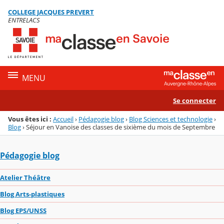
Panneau de gestion des cookies
COLLEGE JACQUES PREVERT
Menu de la rubrique
Contenu
ENTRELACS
MENU
Se connecter
Vous êtes ici :
Accueil
›
Pédagogie blog
›
Blog Sciences et technologie
›
Blog
›
Séjour en Vanoise des classes de sixième du mois de Septembre
Pédagogie blog
Atelier Théâtre
Blog Arts-plastiques
Blog EPS/UNSS