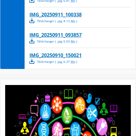
Télécharger
( .
jpg
,
6.81
Mo
)
IMG_20250911_100338
Télécharger
( .
jpg
,
8.13
Mo
)
IMG_20250911_093857
Télécharger
( .
jpg
,
6.03
Mo
)
IMG_20250910_150021
Télécharger
( .
jpg
,
6.37
Mo
)