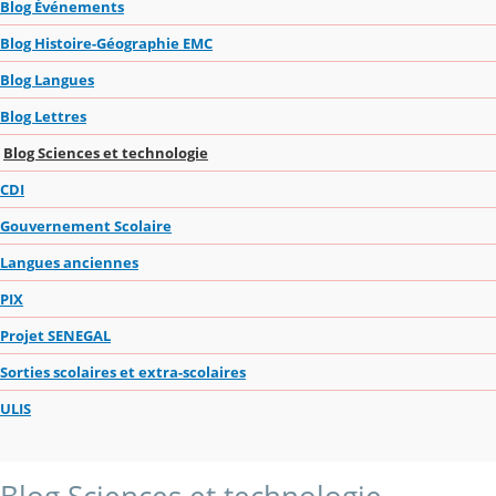
Blog Événements
Blog Histoire-Géographie EMC
Blog Langues
Blog Lettres
Blog Sciences et technologie
CDI
Gouvernement Scolaire
Langues anciennes
PIX
Projet SENEGAL
Sorties scolaires et extra-scolaires
ULIS