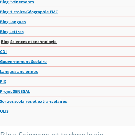
Blog Événements
Blog Histoire-Géographie EMC
Blog Langues
Blog Lettres
Blog Sciences et technologie
CDI
Gouvernement Scolaire
Langues anciennes
PIX
Projet SENEGAL
Sorties scolaires et extra-scolaires
ULIS