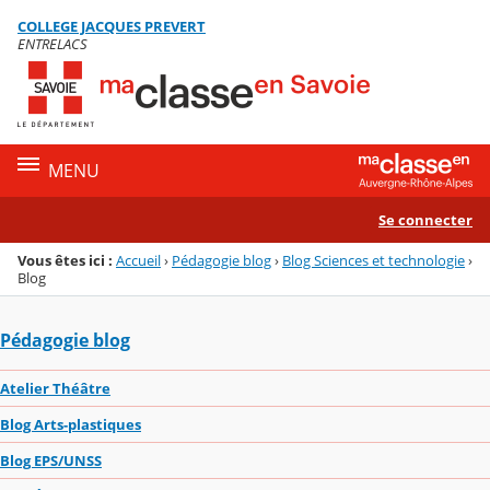
Panneau de gestion des cookies
COLLEGE JACQUES PREVERT
Menu de la rubrique
Contenu
ENTRELACS
MENU
Se connecter
Vous êtes ici :
Accueil
›
Pédagogie blog
›
Blog Sciences et technologie
›
Blog
Pédagogie blog
Atelier Théâtre
Blog Arts-plastiques
Blog EPS/UNSS