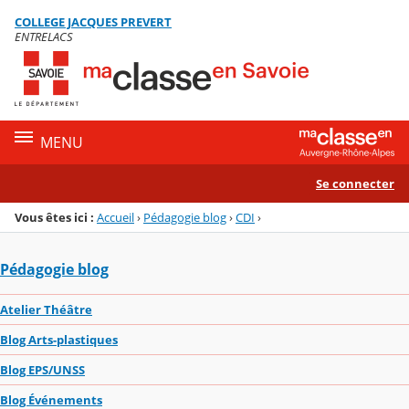
Panneau de gestion des cookies
COLLEGE JACQUES PREVERT
Menu de la rubrique
Contenu
ENTRELACS
MENU
Se connecter
Vous êtes ici :
Accueil
›
Pédagogie blog
›
CDI
›
Pédagogie blog
Atelier Théâtre
Blog Arts-plastiques
Blog EPS/UNSS
Blog Événements