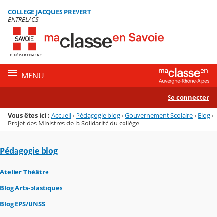
Panneau de gestion des cookies
COLLEGE JACQUES PREVERT
Menu de la rubrique
Contenu
ENTRELACS
MENU
Se connecter
Vous êtes ici :
Accueil
›
Pédagogie blog
›
Gouvernement Scolaire
›
Blog
›
Projet des Ministres de la Solidarité du collège
Pédagogie blog
Atelier Théâtre
Blog Arts-plastiques
Blog EPS/UNSS