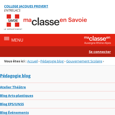
Panneau de gestion des cookies
COLLEGE JACQUES PREVERT
Menu de la rubrique
Contenu
ENTRELACS
MENU
Se connecter
Vous êtes ici :
Accueil
›
Pédagogie blog
›
Gouvernement Scolaire
›
Pédagogie blog
Atelier Théâtre
Blog Arts-plastiques
Blog EPS/UNSS
Blog Événements