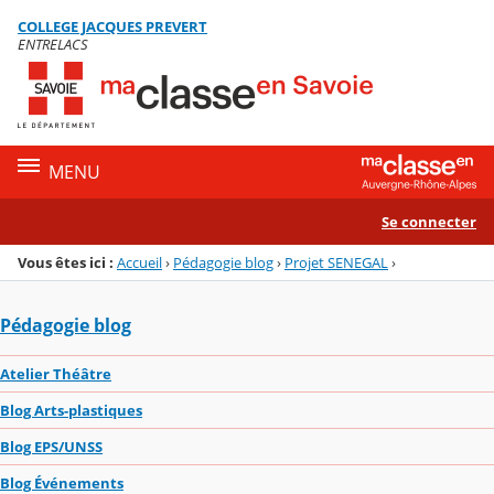
Panneau de gestion des cookies
COLLEGE JACQUES PREVERT
Menu de la rubrique
Contenu
ENTRELACS
MENU
Se connecter
Vous êtes ici :
Accueil
›
Pédagogie blog
›
Projet SENEGAL
›
Pédagogie blog
Atelier Théâtre
Blog Arts-plastiques
Blog EPS/UNSS
Blog Événements