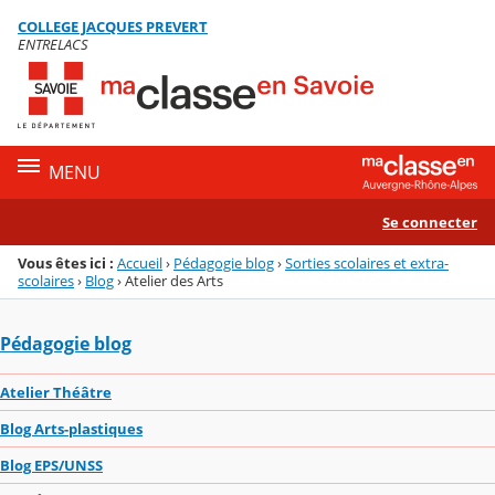
Panneau de gestion des cookies
COLLEGE JACQUES PREVERT
Menu de la rubrique
Contenu
ENTRELACS
MENU
Se connecter
Vous êtes ici :
Accueil
›
Pédagogie blog
›
Sorties scolaires et extra-
scolaires
›
Blog
›
Atelier des Arts
Pédagogie blog
Atelier Théâtre
Blog Arts-plastiques
Blog EPS/UNSS