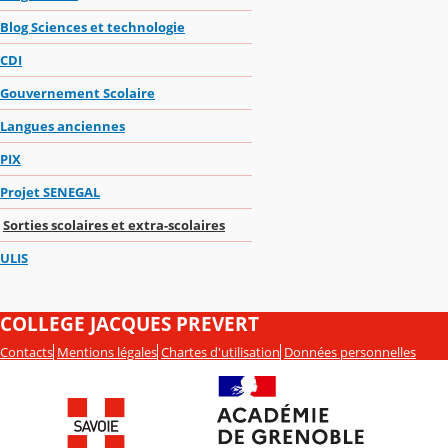
Blog Sciences et technologie
CDI
Gouvernement Scolaire
Langues anciennes
PIX
Projet SENEGAL
Sorties scolaires et extra-scolaires
ULIS
COLLEGE JACQUES PREVERT
Contacts
Mentions légales
Chartes d'utilisation
Données personnelles