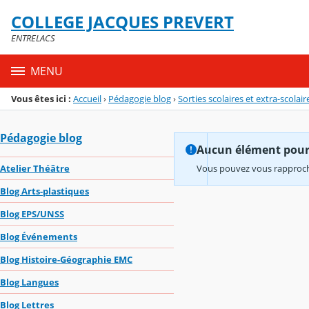
Panneau de gestion des cookies
COLLEGE JACQUES PREVERT
Menu de la rubrique
Contenu
ENTRELACS
MENU
Vous êtes ici :
Accueil
›
Pédagogie blog
›
Sorties scolaires et extra-scolair
Pédagogie blog
Aucun élément pour l
Atelier Théâtre
Vous pouvez vous rapproche
Blog Arts-plastiques
Blog EPS/UNSS
Blog Événements
Blog Histoire-Géographie EMC
Blog Langues
Blog Lettres