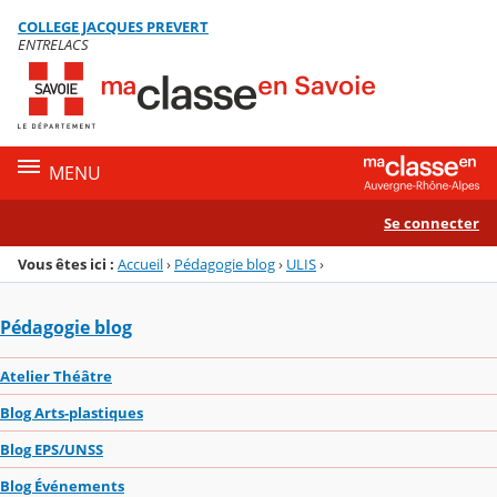
Panneau de gestion des cookies
COLLEGE JACQUES PREVERT
Menu de la rubrique
Contenu
ENTRELACS
MENU
Se connecter
Vous êtes ici :
Accueil
›
Pédagogie blog
›
ULIS
›
Pédagogie blog
Atelier Théâtre
Blog Arts-plastiques
Blog EPS/UNSS
Blog Événements